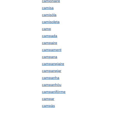
camionaire
camisa
camisòla
camisoleta
camp
campada
campaire
campament
campana
campanejaire
campanejar
campanha
campanhòu
campanifòrme
campar
campàs