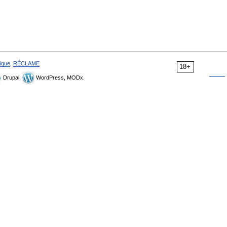
ique
,
RÉCLAME
18+
Drupal,
WordPress, MODx.