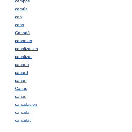
campòs
camús
can
cana
Canadà
canadian
canalizacion
canalizar
canapè
canard
canari
Canas
canau
cancelacion
cancelar
cancelat