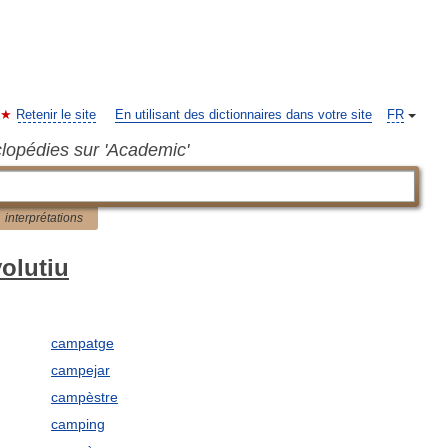
Retenir le site
En utilisant des dictionnaires dans votre site
FR
clopédies sur 'Academic'
interprétations
olutiu
campatge
campejar
campèstre
camping