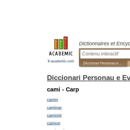
Dictionnaires et Ency
fr-academic.com
Diccionari Personau e Evolutiu
Diccionari Personau e Ev
cami - Carp
camin
caminar
caminòt
camion