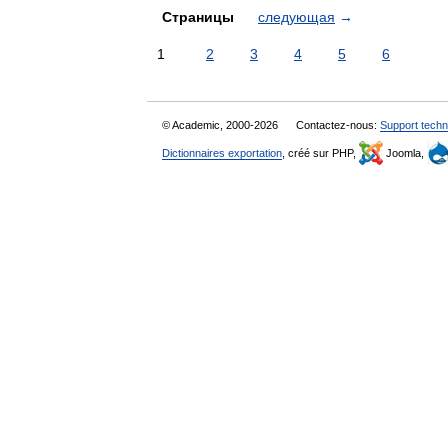
Страницы
следующая
→
1
2
3
4
5
6
© Academic, 2000-2026
Contactez-nous:
Support techn
Dictionnaires exportation
, créé sur PHP,
Joomla,