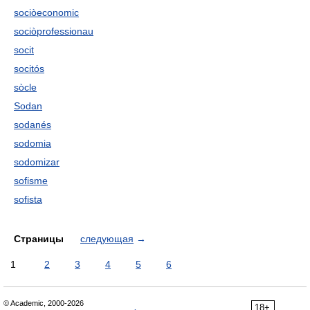
sociòeconomic
sociòprofessionau
socit
socitós
sòcle
Sodan
sodanés
sodomia
sodomizar
sofisme
sofista
Страницы
следующая
→
1
2
3
4
5
6
© Academic, 2000-2026
18+