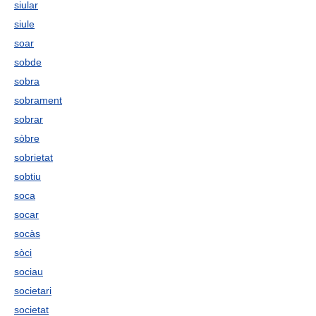
siular
siule
soar
sobde
sobra
sobrament
sobrar
sòbre
sobrietat
sobtiu
soca
socar
socàs
sòci
sociau
societari
societat